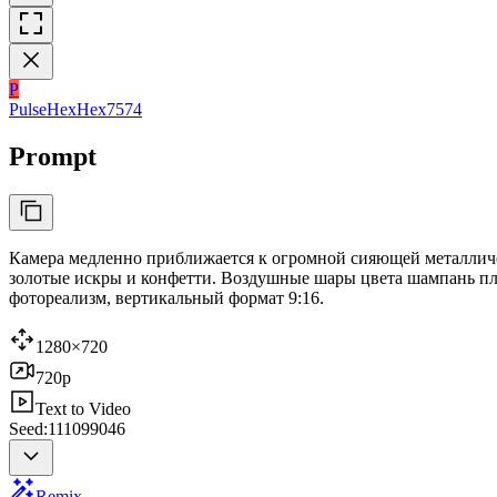
P
PulseHexHex7574
Prompt
Камера медленно приближается к огромной сияющей металлич
золотые искры и конфетти. Воздушные шары цвета шампань пла
фотореализм, вертикальный формат 9:16.
1280×720
720p
Text to Video
Seed:111099046
Remix